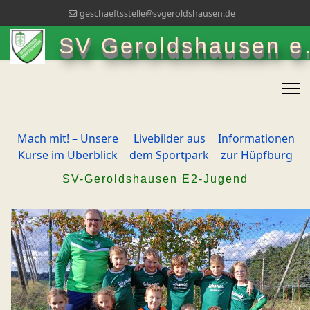
geschaeftsstelle@svgeroldshausen.de
SV Geroldshausen e.
Mach mit! – Unsere
Livebilder aus
Informationen
Kurse im Überblick
dem Sportpark
zur Hüpfburg
SV-Geroldshausen E2-Jugend