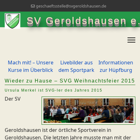
geschaeftsstelle@svgeroldshausen.de
SV Geroldshausen e.
Mach mit! – Unsere
Livebilder aus
Informationen
Kurse im Überblick
dem Sportpark
zur Hüpfburg
Wieder zu Hause – SVG Weihnachtsfeier 2015
Ursula Merkel ist SVG-ler des Jahres 2015
Der SV
Geroldshausen ist der örtliche Sportverein in
Geroldshausen. Die letzten Jahre musste man mit der