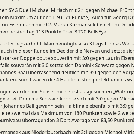
ernen SVG Duell Michael Mirlach mit 2:1 gegen Michael Früh
bei ein Maximum auf der T19 (171 Punkte). Auch für Georg 
Laurin Eisenmann mit 0:2. Marko Kormansek behielt im Dec
inem ersten Leg 113 Punkte über 3 T20 BullsEye.
t of 5 Legs erhöht. Man benötigte also 3 Legs für das Weit
uch in dieser Runde im Decider die Nerven und setzte sich
 starker Doppelqoute souverän mit 3:0 gegen Laurin Eisen
alls souverän mit 3:0 setzte sich Dominik Schwarz gegen Ni
annes Baal überraschend deutlich mit 3:0 gegen den Vorjah
unkten. Somit waren die 4 Halbfinalisten perfekt und es war
gen wurden die Spieler mit selbst ausgesuchten „Walk on S
 geleitet. Dominik Schwarz konnte sich mit 3:0 gegen Micha
 Johannes Ball gewann sein Halbfinale ebenfalls mit 3:0 
erzielte zweimal das Maximum von 180 Punkten sowie 2 wei
teurniveau überragenden 3 Dart Average von 83,50 Punkten
Kormansek aus Niederlauterbach mit 3:1 gegen Michael Mir