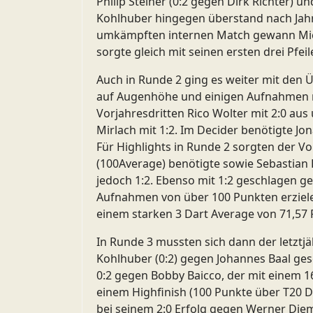
Philip Steiner (0:2 gegen Dirk Richter) un
Kohlhuber hingegen überstand nach Jahre
umkämpften internen Match gewann Michae
sorgte gleich mit seinen ersten drei Pfeil
Auch in Runde 2 ging es weiter mit den
auf Augenhöhe und einigen Aufnahmen mi
Vorjahresdritten Rico Wolter mit 2:0 aus 
Mirlach mit 1:2. Im Decider benötigte Jo
Für Highlights in Runde 2 sorgten der Vo
(100Average) benötigte sowie Sebastian 
jedoch 1:2. Ebenso mit 1:2 geschlagen 
Aufnahmen von über 100 Punkten erziele
einem starken 3 Dart Average von 71,57
In Runde 3 mussten sich dann der letztjä
Kohlhuber (0:2) gegen Johannes Baal ges
0:2 gegen Bobby Baicco, der mit einem 
einem Highfinish (100 Punkte über T20 D
bei seinem 2:0 Erfolg gegen Werner Diem