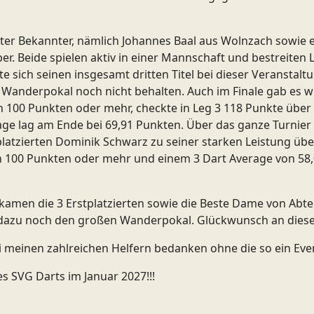
 alter Bekannter, nämlich Johannes Baal aus Wolnzach sowie
. Beide spielen aktiv in einer Mannschaft und bestreiten L
 sich seinen insgesamt dritten Titel bei dieser Veranstaltun
Wanderpokal noch nicht behalten. Auch im Finale gab es wi
n 100 Punkten oder mehr, checkte in Leg 3 118 Punkte über
ge lag am Ende bei 69,91 Punkten. Über das ganze Turnier g
platzierten Dominik Schwarz zu seiner starken Leistung übe
n 100 Punkten oder mehr und einem 3 Dart Average von 58,
amen die 3 Erstplatzierten sowie die Beste Dame von Abte
 dazu noch den großen Wanderpokal. Glückwunsch an dieser 
meinen zahlreichen Helfern bedanken ohne die so ein Even
es SVG Darts im Januar 2027!!!