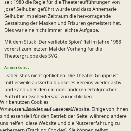
seit 1980 die Regie für die Theateraufführungen von
Josef Selhuber geführt wurde und dass Annemarie
Selhuber im selben Zeitraum die hervorragende
Gestaltung der Masken und Frisuren gemeistert hat.
Dies war eine nicht immer leichte Aufgabe.
Mit dem Stück 'Der verliebte Spion' fiel im Jahre 1988
vorerst zum letzten Mal der Vorhang für die
Theatergruppe des SVG.
Anmerkung:
Dabei ist es nicht geblieben. Die Theater-Gruppe ist
mittlerweile ausserhalb unseres Vereins wieder aktiv
und kann über den ein oder anderen erfolgreichen
Auftritt im Gscheidersaal zurückblicken.
Wir benutzen Cookies
Wir nutzen Cookies auf unserer Website. Einige von ihnen
Zuletzt aktualisiert: 02. November 2020
sind essenziell für den Betrieb der Seite, während andere
uns helfen, diese Website und die Nutzererfahrung zu
verbessern (Tracking Cookies). Sie können selbst