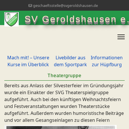
geschaeftsstelle@svgeroldshausen.de
SV Geroldshausen e.
Mach mit! – Unsere
Livebilder aus
Informationen
Kurse im Überblick
dem Sportpark
zur Hüpfburg
Theatergruppe
Bereits aus Anlass der Silvesterfeier im Gründungsjahr
wurde ein Einakter der SVG Theaterspielgruppe
aufgeführt. Auch bei den künftigen Weihnachtsfeiern
und Festveranstaltungen wurden Theaterstücke
aufgeführt. Außerdem wurden humoristische Beiträge
und vor allem Gesangseinlagen z
u diesen Feiern